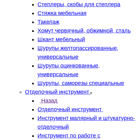
Степлеры, скобы для степлера
Стяжка мебельная
Такелаж
Хомут червячный, обжимной, сталь
Шкант мебельный
Шурупы желтопассированные,
универсальные
Шурупы оцинкованные,
универсальные
Шурупы, саморезы специальные
Отделочный инструмент
Назад
Отделочный инструмент
Инструмент малярный и штукатурно-
отделочный
Инструмент по работе с