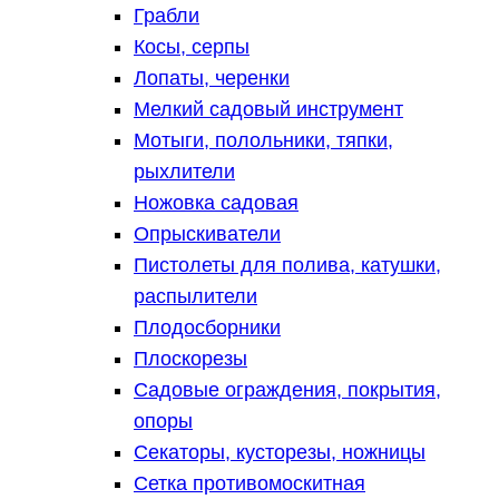
Грабли
Косы, серпы
Лопаты, черенки
Мелкий садовый инструмент
Мотыги, полольники, тяпки,
рыхлители
Ножовка садовая
Опрыскиватели
Пистолеты для полива, катушки,
распылители
Плодосборники
Плоскорезы
Садовые ограждения, покрытия,
опоры
Секаторы, кусторезы, ножницы
Сетка противомоскитная