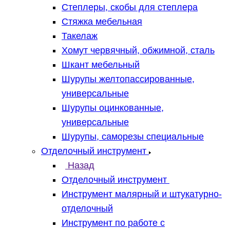
Степлеры, скобы для степлера
Стяжка мебельная
Такелаж
Хомут червячный, обжимной, сталь
Шкант мебельный
Шурупы желтопассированные,
универсальные
Шурупы оцинкованные,
универсальные
Шурупы, саморезы специальные
Отделочный инструмент
Назад
Отделочный инструмент
Инструмент малярный и штукатурно-
отделочный
Инструмент по работе с