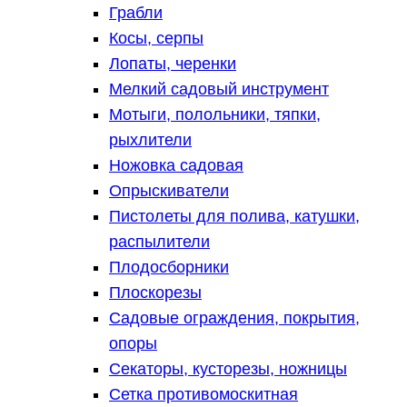
Грабли
Косы, серпы
Лопаты, черенки
Мелкий садовый инструмент
Мотыги, полольники, тяпки,
рыхлители
Ножовка садовая
Опрыскиватели
Пистолеты для полива, катушки,
распылители
Плодосборники
Плоскорезы
Садовые ограждения, покрытия,
опоры
Секаторы, кусторезы, ножницы
Сетка противомоскитная