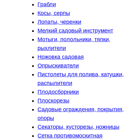
Грабли
Косы, серпы
Лопаты, черенки
Мелкий садовый инструмент
Мотыги, полольники, тяпки,
рыхлители
Ножовка садовая
Опрыскиватели
Пистолеты для полива, катушки,
распылители
Плодосборники
Плоскорезы
Садовые ограждения, покрытия,
опоры
Секаторы, кусторезы, ножницы
Сетка противомоскитная