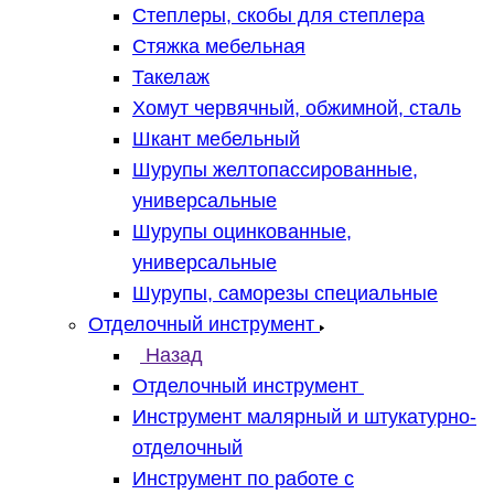
Степлеры, скобы для степлера
Стяжка мебельная
Такелаж
Хомут червячный, обжимной, сталь
Шкант мебельный
Шурупы желтопассированные,
универсальные
Шурупы оцинкованные,
универсальные
Шурупы, саморезы специальные
Отделочный инструмент
Назад
Отделочный инструмент
Инструмент малярный и штукатурно-
отделочный
Инструмент по работе с