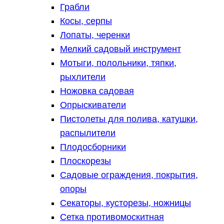
Грабли
Косы, серпы
Лопаты, черенки
Мелкий садовый инструмент
Мотыги, полольники, тяпки,
рыхлители
Ножовка садовая
Опрыскиватели
Пистолеты для полива, катушки,
распылители
Плодосборники
Плоскорезы
Садовые ограждения, покрытия,
опоры
Секаторы, кусторезы, ножницы
Сетка противомоскитная