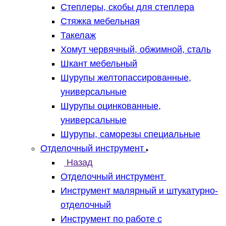
Степлеры, скобы для степлера
Стяжка мебельная
Такелаж
Хомут червячный, обжимной, сталь
Шкант мебельный
Шурупы желтопассированные,
универсальные
Шурупы оцинкованные,
универсальные
Шурупы, саморезы специальные
Отделочный инструмент
Назад
Отделочный инструмент
Инструмент малярный и штукатурно-
отделочный
Инструмент по работе с