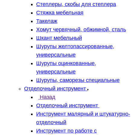
Степлеры, скобы для степлера
Стяжка мебельная
Такелаж
Хомут червячный, обжимной, сталь
Шкант мебельный
Шурупы желтопассированные,
универсальные
Шурупы оцинкованные,
универсальные
Шурупы, саморезы специальные
Отделочный инструмент
Назад
Отделочный инструмент
Инструмент малярный и штукатурно-
отделочный
Инструмент по работе с