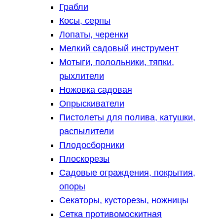
Грабли
Косы, серпы
Лопаты, черенки
Мелкий садовый инструмент
Мотыги, полольники, тяпки,
рыхлители
Ножовка садовая
Опрыскиватели
Пистолеты для полива, катушки,
распылители
Плодосборники
Плоскорезы
Садовые ограждения, покрытия,
опоры
Секаторы, кусторезы, ножницы
Сетка противомоскитная