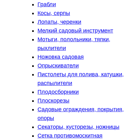
Грабли
Косы, серпы
Лопаты, черенки
Мелкий садовый инструмент
Мотыги, полольники, тяпки,
рыхлители
Ножовка садовая
Опрыскиватели
Пистолеты для полива, катушки,
распылители
Плодосборники
Плоскорезы
Садовые ограждения, покрытия,
опоры
Секаторы, кусторезы, ножницы
Сетка противомоскитная