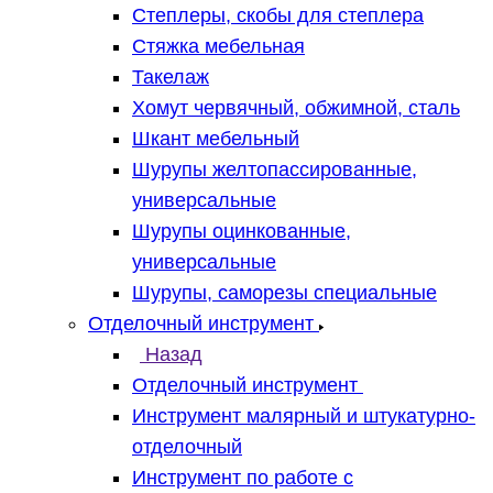
Степлеры, скобы для степлера
Стяжка мебельная
Такелаж
Хомут червячный, обжимной, сталь
Шкант мебельный
Шурупы желтопассированные,
универсальные
Шурупы оцинкованные,
универсальные
Шурупы, саморезы специальные
Отделочный инструмент
Назад
Отделочный инструмент
Инструмент малярный и штукатурно-
отделочный
Инструмент по работе с