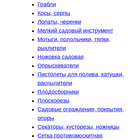
Грабли
Косы, серпы
Лопаты, черенки
Мелкий садовый инструмент
Мотыги, полольники, тяпки,
рыхлители
Ножовка садовая
Опрыскиватели
Пистолеты для полива, катушки,
распылители
Плодосборники
Плоскорезы
Садовые ограждения, покрытия,
опоры
Секаторы, кусторезы, ножницы
Сетка противомоскитная