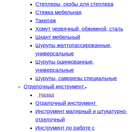
Степлеры, скобы для степлера
Стяжка мебельная
Такелаж
Хомут червячный, обжимной, сталь
Шкант мебельный
Шурупы желтопассированные,
универсальные
Шурупы оцинкованные,
универсальные
Шурупы, саморезы специальные
Отделочный инструмент
Назад
Отделочный инструмент
Инструмент малярный и штукатурно-
отделочный
Инструмент по работе с