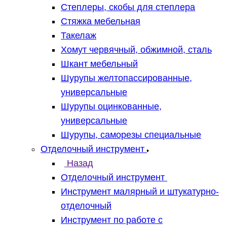
Степлеры, скобы для степлера
Стяжка мебельная
Такелаж
Хомут червячный, обжимной, сталь
Шкант мебельный
Шурупы желтопассированные,
универсальные
Шурупы оцинкованные,
универсальные
Шурупы, саморезы специальные
Отделочный инструмент
Назад
Отделочный инструмент
Инструмент малярный и штукатурно-
отделочный
Инструмент по работе с