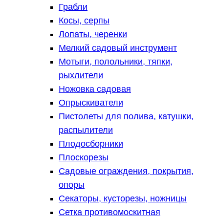
Грабли
Косы, серпы
Лопаты, черенки
Мелкий садовый инструмент
Мотыги, полольники, тяпки,
рыхлители
Ножовка садовая
Опрыскиватели
Пистолеты для полива, катушки,
распылители
Плодосборники
Плоскорезы
Садовые ограждения, покрытия,
опоры
Секаторы, кусторезы, ножницы
Сетка противомоскитная