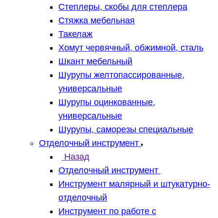
Степлеры, скобы для степлера
Стяжка мебельная
Такелаж
Хомут червячный, обжимной, сталь
Шкант мебельный
Шурупы желтопассированные,
универсальные
Шурупы оцинкованные,
универсальные
Шурупы, саморезы специальные
Отделочный инструмент
Назад
Отделочный инструмент
Инструмент малярный и штукатурно-
отделочный
Инструмент по работе с