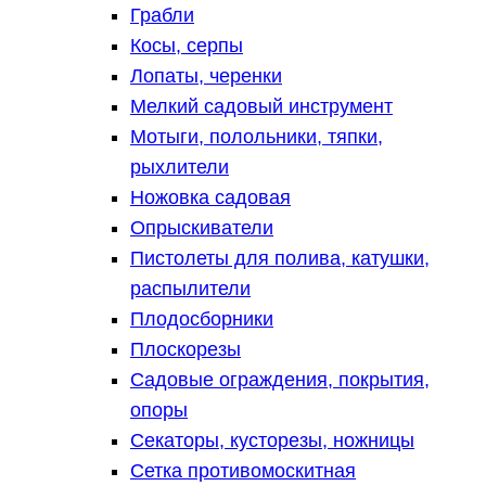
Грабли
Косы, серпы
Лопаты, черенки
Мелкий садовый инструмент
Мотыги, полольники, тяпки,
рыхлители
Ножовка садовая
Опрыскиватели
Пистолеты для полива, катушки,
распылители
Плодосборники
Плоскорезы
Садовые ограждения, покрытия,
опоры
Секаторы, кусторезы, ножницы
Сетка противомоскитная