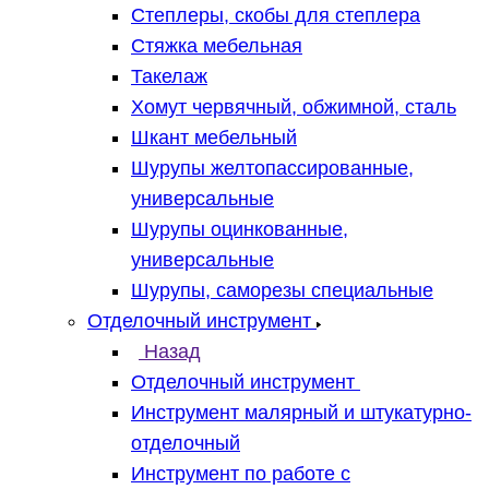
Степлеры, скобы для степлера
Стяжка мебельная
Такелаж
Хомут червячный, обжимной, сталь
Шкант мебельный
Шурупы желтопассированные,
универсальные
Шурупы оцинкованные,
универсальные
Шурупы, саморезы специальные
Отделочный инструмент
Назад
Отделочный инструмент
Инструмент малярный и штукатурно-
отделочный
Инструмент по работе с