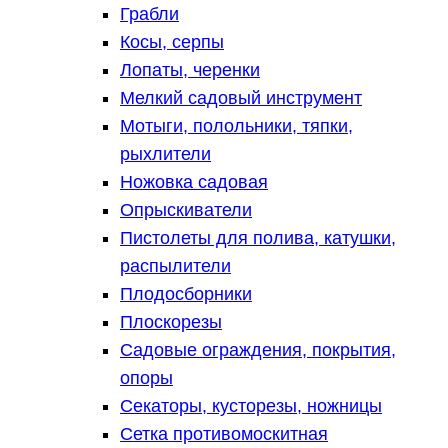
Грабли
Косы, серпы
Лопаты, черенки
Мелкий садовый инструмент
Мотыги, полольники, тяпки,
рыхлители
Ножовка садовая
Опрыскиватели
Пистолеты для полива, катушки,
распылители
Плодосборники
Плоскорезы
Садовые ограждения, покрытия,
опоры
Секаторы, кусторезы, ножницы
Сетка противомоскитная