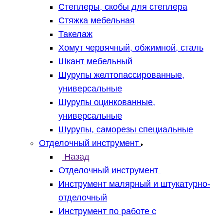
Степлеры, скобы для степлера
Стяжка мебельная
Такелаж
Хомут червячный, обжимной, сталь
Шкант мебельный
Шурупы желтопассированные,
универсальные
Шурупы оцинкованные,
универсальные
Шурупы, саморезы специальные
Отделочный инструмент
Назад
Отделочный инструмент
Инструмент малярный и штукатурно-
отделочный
Инструмент по работе с