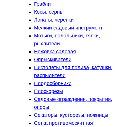
Грабли
Косы, серпы
Лопаты, черенки
Мелкий садовый инструмент
Мотыги, полольники, тяпки,
рыхлители
Ножовка садовая
Опрыскиватели
Пистолеты для полива, катушки,
распылители
Плодосборники
Плоскорезы
Садовые ограждения, покрытия,
опоры
Секаторы, кусторезы, ножницы
Сетка противомоскитная