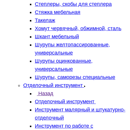
Степлеры, скобы для степлера
Стяжка мебельная
Такелаж
Хомут червячный, обжимной, сталь
Шкант мебельный
Шурупы желтопассированные,
универсальные
Шурупы оцинкованные,
универсальные
Шурупы, саморезы специальные
Отделочный инструмент
Назад
Отделочный инструмент
Инструмент малярный и штукатурно-
отделочный
Инструмент по работе с