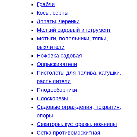
Грабли
Косы, серпы
Лопаты, черенки
Мелкий садовый инструмент
Мотыги, полольники, тяпки,
рыхлители
Ножовка садовая
Опрыскиватели
Пистолеты для полива, катушки,
распылители
Плодосборники
Плоскорезы
Садовые ограждения, покрытия,
опоры
Секаторы, кусторезы, ножницы
Сетка противомоскитная