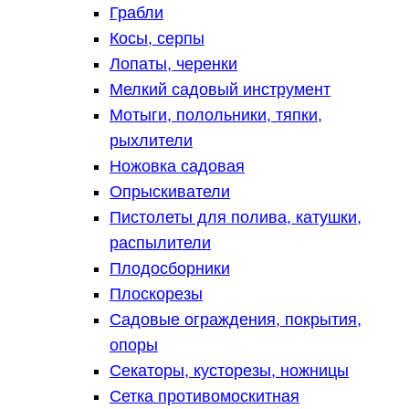
Грабли
Косы, серпы
Лопаты, черенки
Мелкий садовый инструмент
Мотыги, полольники, тяпки,
рыхлители
Ножовка садовая
Опрыскиватели
Пистолеты для полива, катушки,
распылители
Плодосборники
Плоскорезы
Садовые ограждения, покрытия,
опоры
Секаторы, кусторезы, ножницы
Сетка противомоскитная