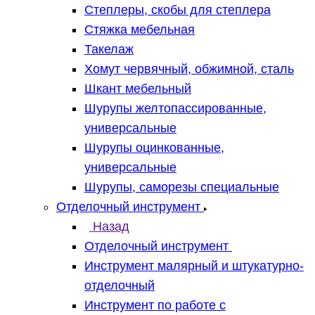
Степлеры, скобы для степлера
Стяжка мебельная
Такелаж
Хомут червячный, обжимной, сталь
Шкант мебельный
Шурупы желтопассированные,
универсальные
Шурупы оцинкованные,
универсальные
Шурупы, саморезы специальные
Отделочный инструмент
Назад
Отделочный инструмент
Инструмент малярный и штукатурно-
отделочный
Инструмент по работе с