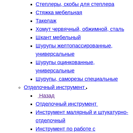
Степлеры, скобы для степлера
Стяжка мебельная
Такелаж
Хомут червячный, обжимной, сталь
Шкант мебельный
Шурупы желтопассированные,
универсальные
Шурупы оцинкованные,
универсальные
Шурупы, саморезы специальные
Отделочный инструмент
Назад
Отделочный инструмент
Инструмент малярный и штукатурно-
отделочный
Инструмент по работе с