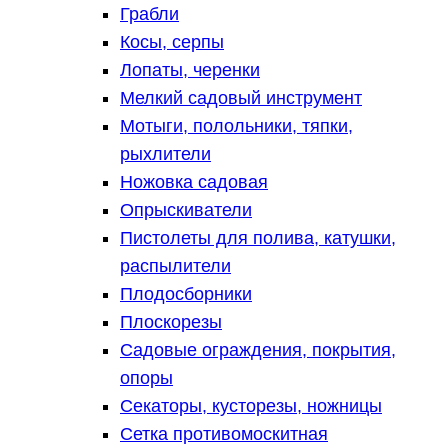
Грабли
Косы, серпы
Лопаты, черенки
Мелкий садовый инструмент
Мотыги, полольники, тяпки,
рыхлители
Ножовка садовая
Опрыскиватели
Пистолеты для полива, катушки,
распылители
Плодосборники
Плоскорезы
Садовые ограждения, покрытия,
опоры
Секаторы, кусторезы, ножницы
Сетка противомоскитная