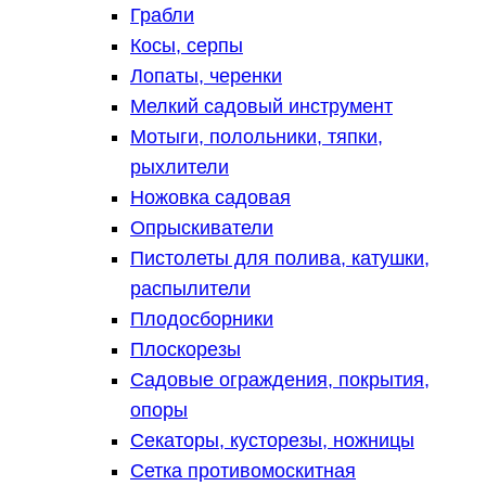
Грабли
Косы, серпы
Лопаты, черенки
Мелкий садовый инструмент
Мотыги, полольники, тяпки,
рыхлители
Ножовка садовая
Опрыскиватели
Пистолеты для полива, катушки,
распылители
Плодосборники
Плоскорезы
Садовые ограждения, покрытия,
опоры
Секаторы, кусторезы, ножницы
Сетка противомоскитная