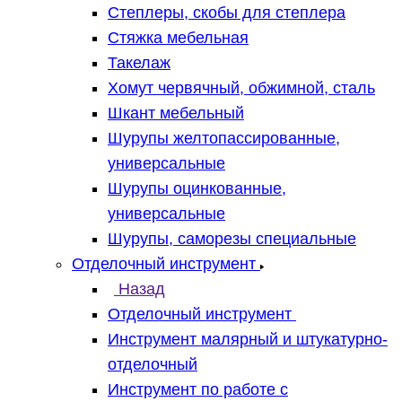
Степлеры, скобы для степлера
Стяжка мебельная
Такелаж
Хомут червячный, обжимной, сталь
Шкант мебельный
Шурупы желтопассированные,
универсальные
Шурупы оцинкованные,
универсальные
Шурупы, саморезы специальные
Отделочный инструмент
Назад
Отделочный инструмент
Инструмент малярный и штукатурно-
отделочный
Инструмент по работе с