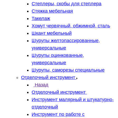
Степлеры, скобы для степлера
Стяжка мебельная
Такелаж
Хомут червячный, обжимной, сталь
Шкант мебельный
Шурупы желтопассированные,
универсальные
Шурупы оцинкованные,
универсальные
Шурупы, саморезы специальные
Отделочный инструмент
Назад
Отделочный инструмент
Инструмент малярный и штукатурно-
отделочный
Инструмент по работе с