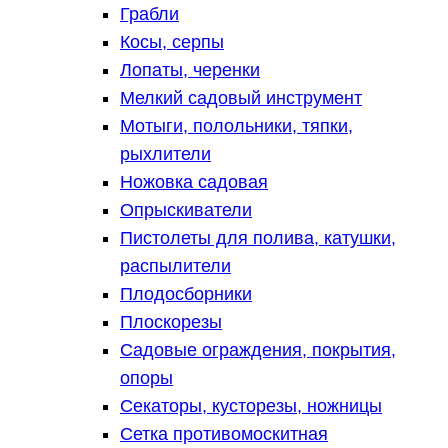
Грабли
Косы, серпы
Лопаты, черенки
Мелкий садовый инструмент
Мотыги, полольники, тяпки,
рыхлители
Ножовка садовая
Опрыскиватели
Пистолеты для полива, катушки,
распылители
Плодосборники
Плоскорезы
Садовые ограждения, покрытия,
опоры
Секаторы, кусторезы, ножницы
Сетка противомоскитная