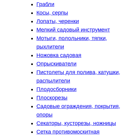
Грабли
Косы, серпы
Лопаты, черенки
Мелкий садовый инструмент
Мотыги, полольники, тяпки,
рыхлители
Ножовка садовая
Опрыскиватели
Пистолеты для полива, катушки,
распылители
Плодосборники
Плоскорезы
Садовые ограждения, покрытия,
опоры
Секаторы, кусторезы, ножницы
Сетка противомоскитная