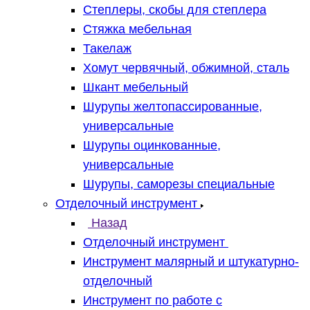
Степлеры, скобы для степлера
Стяжка мебельная
Такелаж
Хомут червячный, обжимной, сталь
Шкант мебельный
Шурупы желтопассированные,
универсальные
Шурупы оцинкованные,
универсальные
Шурупы, саморезы специальные
Отделочный инструмент
Назад
Отделочный инструмент
Инструмент малярный и штукатурно-
отделочный
Инструмент по работе с