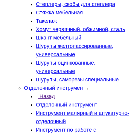
Степлеры, скобы для степлера
Стяжка мебельная
Такелаж
Хомут червячный, обжимной, сталь
Шкант мебельный
Шурупы желтопассированные,
универсальные
Шурупы оцинкованные,
универсальные
Шурупы, саморезы специальные
Отделочный инструмент
Назад
Отделочный инструмент
Инструмент малярный и штукатурно-
отделочный
Инструмент по работе с