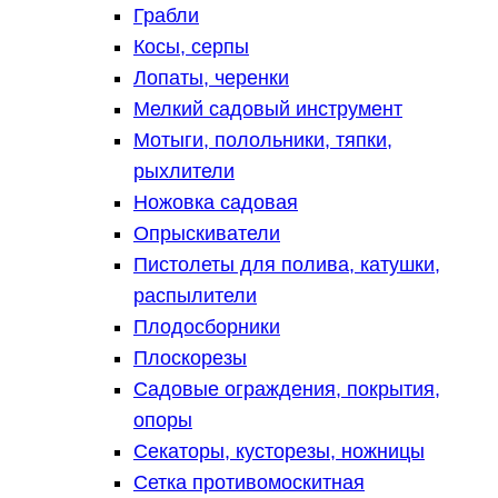
Грабли
Косы, серпы
Лопаты, черенки
Мелкий садовый инструмент
Мотыги, полольники, тяпки,
рыхлители
Ножовка садовая
Опрыскиватели
Пистолеты для полива, катушки,
распылители
Плодосборники
Плоскорезы
Садовые ограждения, покрытия,
опоры
Секаторы, кусторезы, ножницы
Сетка противомоскитная