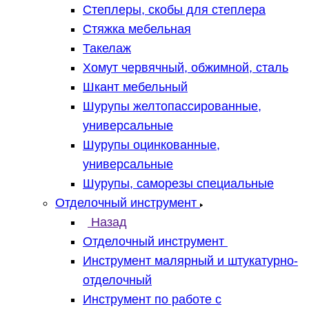
Степлеры, скобы для степлера
Стяжка мебельная
Такелаж
Хомут червячный, обжимной, сталь
Шкант мебельный
Шурупы желтопассированные,
универсальные
Шурупы оцинкованные,
универсальные
Шурупы, саморезы специальные
Отделочный инструмент
Назад
Отделочный инструмент
Инструмент малярный и штукатурно-
отделочный
Инструмент по работе с