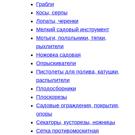
Грабли
Косы, серпы
Лопаты, черенки
Мелкий садовый инструмент
Мотыги, полольники, тяпки,
рыхлители
Ножовка садовая
Опрыскиватели
Пистолеты для полива, катушки,
распылители
Плодосборники
Плоскорезы
Садовые ограждения, покрытия,
опоры
Секаторы, кусторезы, ножницы
Сетка противомоскитная