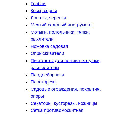
Грабли
Косы, серпы
Лопаты, черенки
Мелкий садовый инструмент
Мотыги, полольники, тяпки,
рыхлители
Ножовка садовая
Опрыскиватели
Пистолеты для полива, катушки,
распылители
Плодосборники
Плоскорезы
Садовые ограждения, покрытия,
опоры
Секаторы, кусторезы, ножницы
Сетка противомоскитная