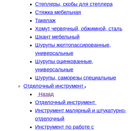
Степлеры, скобы для степлера
Стяжка мебельная
Такелаж
Хомут червячный, обжимной, сталь
Шкант мебельный
Шурупы желтопассированные,
универсальные
Шурупы оцинкованные,
универсальные
Шурупы, саморезы специальные
Отделочный инструмент
Назад
Отделочный инструмент
Инструмент малярный и штукатурно-
отделочный
Инструмент по работе с